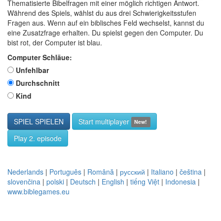
Thematisierte Bibelfragen mit einer möglich richtigen Antwort.
Während des Spiels, wählst du aus drei Schwierigkeitsstufen
Fragen aus. Wenn auf ein biblisches Feld wechselst, kannst du
eine Zusatzfrage erhalten. Du spielst gegen den Computer. Du
bist rot, der Computer ist blau.
Computer Schläue:
Unfehlbar
Durchschnitt
Kind
SPIEL SPIELEN
Start multiplayer
New!
Play 2. episode
Nederlands
|
Português
|
Română
|
русский
|
Italiano
|
čeština
|
slovenčina
|
polski
|
Deutsch
|
English
|
tiếng Việt
|
Indonesia
|
www.biblegames.eu