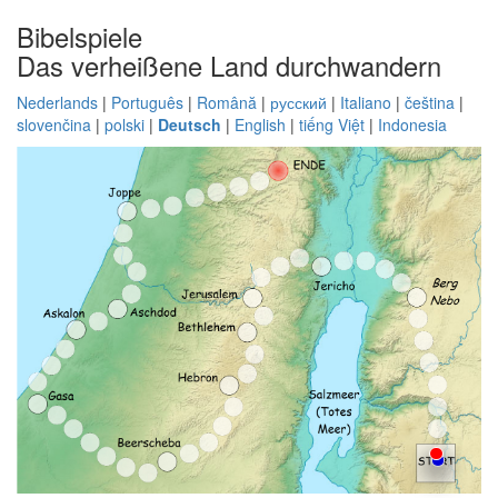
Bibelspiele
Das verheißene Land durchwandern
Nederlands
|
Português
|
Română
|
русский
|
Italiano
|
čeština
|
slovenčina
|
polski
|
Deutsch
|
English
|
tiếng Việt
|
Indonesia